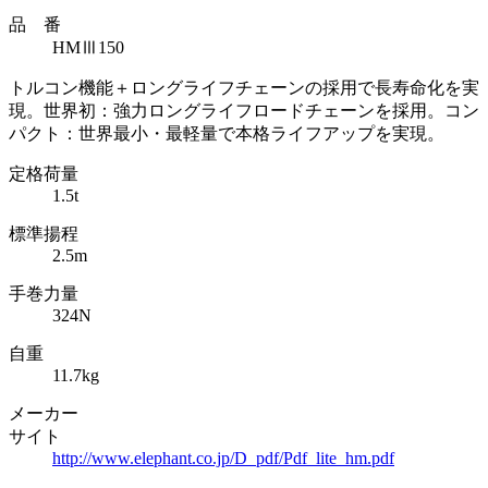
品 番
HMⅢ150
トルコン機能＋ロングライフチェーンの採用で長寿命化を実
現。世界初：強力ロングライフロードチェーンを採用。コン
パクト：世界最小・最軽量で本格ライフアップを実現。
定格荷量
1.5t
標準揚程
2.5m
手巻力量
324N
自重
11.7kg
メーカー
サイト
http://www.elephant.co.jp/D_pdf/Pdf_lite_hm.pdf