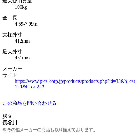
最大使用質量
100kg
全 長
4.59-7.99m
支柱外寸
412mm
最大外寸
431mm
メーカー
サイト
https://www.pica-corp.jp/products/products.php?id=33&h_cat
1=1&h_cat2=2
この商品を問い合わせる
脚立
長谷川
※その他メーカーの商品も取り揃えております。